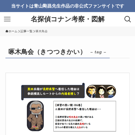
当サイトは青山剛昌先生作品の非公式ファンサイトです
名探偵コナン考察・図解
ホーム
記事一覧
啄木鳥会
啄木鳥会（きつつきかい）
– tag –