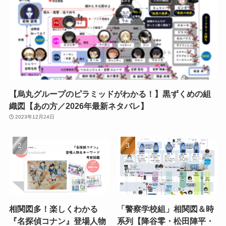
【烏丸グループのピラミッドがわかる！】黒ずくめの組
織図【あの方／2026年最新ネタバレ】
2023年12月24日
相関図多！楽しくわかる
「警察学校組」相関図＆時
『名探偵コナン』登場人物
系列【降谷零・松田陣平・