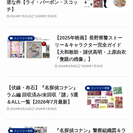
逆な件【ライ・バーボン・スコッ
チ】
2024年7月21日
2026年7月30日
【2025年映画】長野県警ストー
ストーリー考察
リー＆キャラクター完全ガイド
【大和敢助・諸伏高明・上原由衣
「隻眼の残像」】
2024年6月9日
2026年7月30日
【伏線・布石】『名探偵コナン』
ストーリー考察
ラム編 回収済み/未回収「謎」5選
＆ALL一覧【2026年7月最新】
2024年5月12日
2026年7月30日
『名探偵コナン』警察組織図＆ラ
ストーリー考察