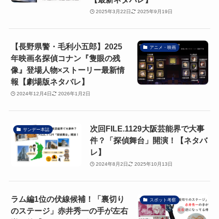
2025年3月22日
2025年9月19日
【長野県警・毛利小五郎】2025
アニメ・映画
年映画名探偵コナン『隻眼の残
像』登場人物×ストーリー最新情
報【劇場版ネタバレ】
2024年12月4日
2026年1月2日
次回FILE.1129大阪芸能界で大事
サンデー本誌
件？「探偵舞台」開演！【ネタバ
レ】
2024年8月2日
2025年10月13日
ラム編1位の伏線候補！「裏切り
スポット考察
のステージ」赤井秀一の手が左右