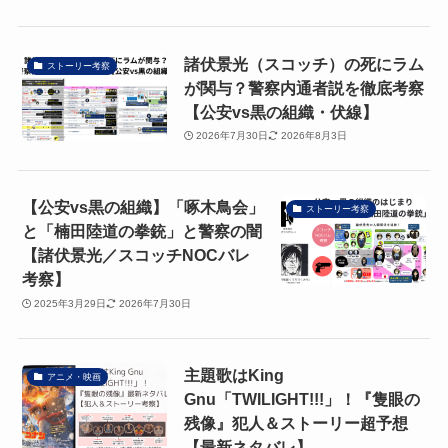
諸伏景光（スコッチ）の死にラム
ストーリー考察
が関与？警察内通者説を徹底考察
【公安vs黒の組織・伏線】
2026年7月30日
2026年8月3日
【公安vs黒の組織】「啄木鳥会」
ストーリー考察
と「楠田陸道の拳銃」と警察の闇
【諸伏景光／スコッチNOCバレ
考察】
2025年3月29日
2026年7月30日
主題歌はKing
アニメ・映画
Gnu「TWILIGHT!!!」！『隻眼の
残像』犯人＆ストーリー超予想
【最新ネタバレ】