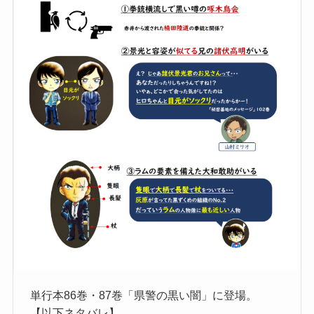
単行本86巻・87巻「県警の黒い闇」に登場。
【以下ネタバレ】