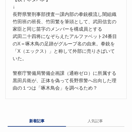
↓
長野県警刑事部捜査一課内部の拳銃横流し闇組織
竹田班の班長、竹田繁を筆頭として、武田信玄の
家臣と同じ苗字のメンバーを構成員とする
武田二十四将になぞらえたアルファベット24番目
のX＝啄木鳥の足跡がグループ名の由来。拳銃を
「X（エックス）」と称して外部に売りさばいて
いた。
警察庁警備局警備企画課（通称ゼロ）に所属する
黒田兵衛が、正体を偽って長野県警へ出向した理
由の１つは「啄木鳥会」を調べるため？
新着記事
人気記事