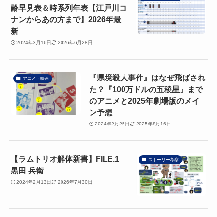
齢早見表＆時系列年表【江戸川コ
ナンからあの方まで】2026年最
新
2024年3月16日
2026年6月28日
『県境殺人事件』はなぜ飛ばされ
アニメ・映画
た？『100万ドルの五稜星』まで
のアニメと2025年劇場版のメイ
ン予想
2024年2月25日
2025年8月16日
【ラムトリオ解体新書】FILE.1
ストーリー考察
黒田 兵衛
2024年2月13日
2026年7月30日