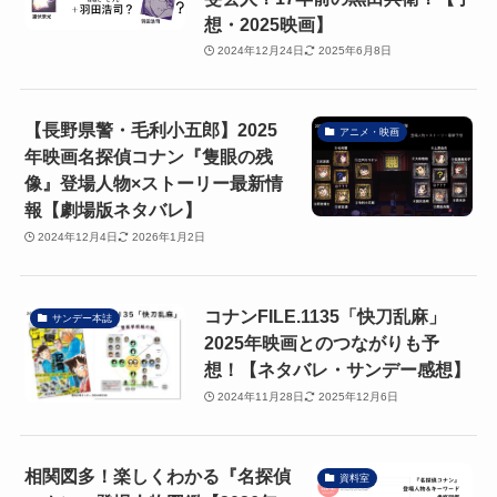
想・2025映画】
2024年12月24日
2025年6月8日
【長野県警・毛利小五郎】2025
アニメ・映画
年映画名探偵コナン『隻眼の残
像』登場人物×ストーリー最新情
報【劇場版ネタバレ】
2024年12月4日
2026年1月2日
コナンFILE.1135「快刀乱麻」
サンデー本誌
2025年映画とのつながりも予
想！【ネタバレ・サンデー感想】
2024年11月28日
2025年12月6日
相関図多！楽しくわかる『名探偵
資料室