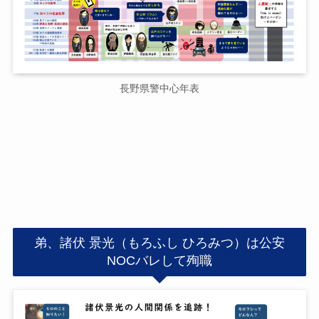
長野県警中心年表
弟、諸伏 景光（もろふし ひろみつ）は公安
NOCバレして殉職