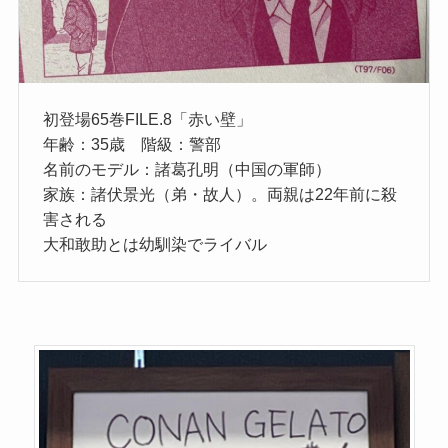
初登場65巻FILE.8「赤い壁」
年齢：35歳 階級：警部
名前のモデル：諸葛孔明（中国の軍師）
家族：諸伏景光（弟・故人）。両親は22年前に殺
害される
大和敢助とは幼馴染でライバル