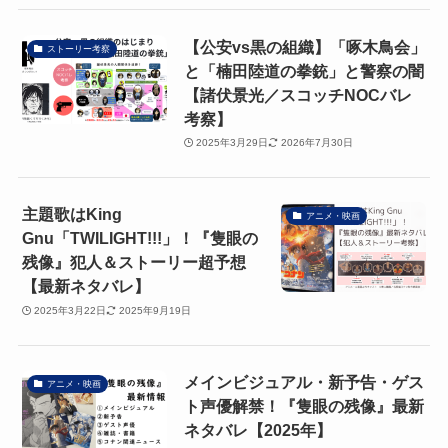
【公安vs黒の組織】「啄木鳥会」
ストーリー考察
と「楠田陸道の拳銃」と警察の闇
【諸伏景光／スコッチNOCバレ
考察】
2025年3月29日
2026年7月30日
主題歌はKing
アニメ・映画
Gnu「TWILIGHT!!!」！『隻眼の
残像』犯人＆ストーリー超予想
【最新ネタバレ】
2025年3月22日
2025年9月19日
メインビジュアル・新予告・ゲス
アニメ・映画
ト声優解禁！『隻眼の残像』最新
ネタバレ【2025年】