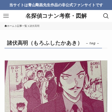
当サイトは青山剛昌先生作品の非公式ファンサイトです
名探偵コナン考察・図解
ホーム
記事一覧
諸伏高明
諸伏高明（もろふしたかあき）
– tag –