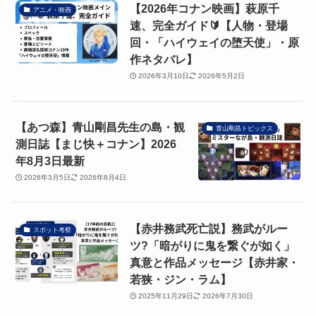
【2026年コナン映画】萩原千
アニメ・映画
速、完全ガイド🔰【人物・登場
回・「ハイウェイの堕天使」・原
作ネタバレ】
2026年3月10日
2026年5月2日
【あつ森】青山剛昌先生の島・観
青山剛昌トピックス
測日誌【まじ快＋コナン】2026
年8月3日最新
2026年3月5日
2026年8月4日
【赤井務武死亡説】務武がルー
スポット考察
ツ?「暗がりに鬼を繋ぐが如く」
真意と作品メッセージ【赤井家・
若狭・ジン・ラム】
2025年11月29日
2026年7月30日