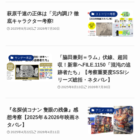
萩原千速の正体は「元内調｣? 徹
ストーリー考察
底キャラクター考察!
2025年9月19日
2026年7月30日
「脇田兼則＝ラム」伏線、超回
サンデー本誌
収！新章へFILE.1150「混沌の追
跡者たち」【考察重要度SSS/シ
リーズ総括・ネタバレ】
2025年8月13日
2026年7月30日
『名探偵コナン 隻眼の残像』感
アニメ・映画
想考察【2025年＆2026年映画ネ
タバレ】
2025年4月22日
2026年4月11日