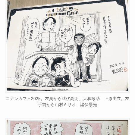
コナンカフェ2025。左奥から諸伏高明、大和敢助、上原由衣。左
手前から山村ミサオ、諸伏景光