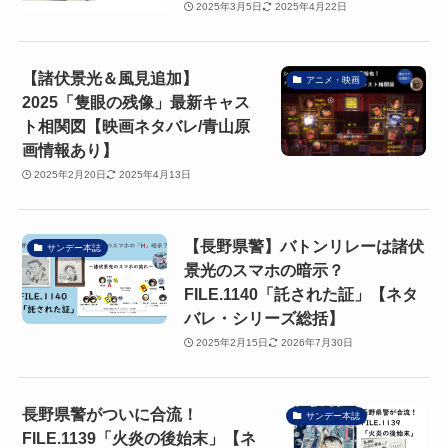
2025年3月5日
2025年4月22日
【諸伏景光＆風見追加】
アニメ・映画
2025「隻眼の残像」最新キャス
ト相関図【映画ネタバレ/青山原
画情報あり】
2025年2月20日
2025年4月13日
【長野県警】バトンリレーは諸伏
サンデー本誌
景光のスマホの暗示？
FILE.1140「託された証」【ネタ
バレ・シリーズ総括】
2025年2月15日
2026年7月30日
長野県警がついに合流！
サンデー本誌
FILE.1139「火炎の後始末」【ネ