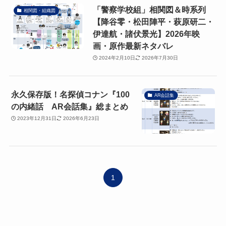
「警察学校組」相関図＆時系列
相関図・組織図
【降谷零・松田陣平・萩原研二・
伊達航・諸伏景光】2026年映
画・原作最新ネタバレ
2024年2月10日
2026年7月30日
永久保存版！名探偵コナン『100
AR会話集
の内緒話 AR会話集』総まとめ
2023年12月31日
2026年6月23日
1