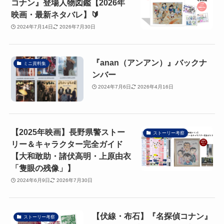
コナン』登場人物図鑑【2026年
映画・最新ネタバレ】🔰
2024年7月14日
2026年7月30日
『anan（アンアン）』バックナ
ミニ資料集
ンバー
2024年7月6日
2026年4月16日
【2025年映画】長野県警ストー
ストーリー考察
リー＆キャラクター完全ガイド
【大和敢助・諸伏高明・上原由衣
「隻眼の残像」】
2024年6月9日
2026年7月30日
【伏線・布石】『名探偵コナン』
ストーリー考察