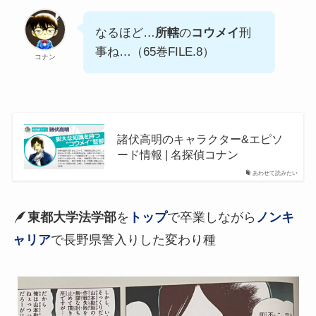
なるほど…
所轄
の
コウメイ
刑
事ね…（65巻FILE.8）
コナン
諸伏高明のキャラクター&エピソ
ード情報 | 名探偵コナン
あわせて読みたい
東都大学法学部
を
トップ
で卒業しながら
ノンキ
ャリア
で長野県警入りした変わり種