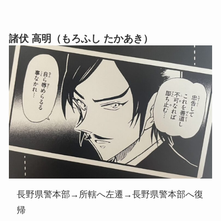
諸伏 高明（もろふし たかあき）
長野県警本部→所轄へ左遷→長野県警本部へ復
帰