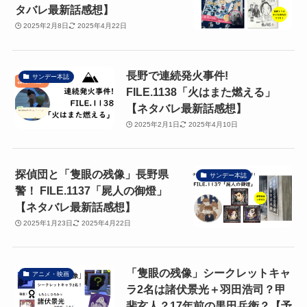
タバレ最新話感想】
2025年2月8日
2025年4月22日
長野で連続発火事件!
サンデー本誌
FILE.1138「火はまた燃える」
【ネタバレ最新話感想】
2025年2月1日
2025年4月10日
探偵団と「隻眼の残像」長野県
サンデー本誌
警！ FILE.1137「屍人の御燈」
【ネタバレ最新話感想】
2025年1月23日
2025年4月22日
「隻眼の残像」シークレットキャ
アニメ・映画
ラ2名は諸伏景光＋羽田浩司？甲
斐玄人？17年前の黒田兵衛？【予