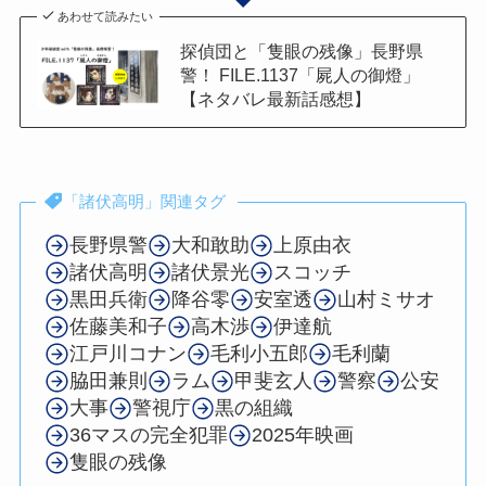
あわせて読みたい
探偵団と「隻眼の残像」長野県
警！ FILE.1137「屍人の御燈」
【ネタバレ最新話感想】
「諸伏高明」関連タグ
長野県警
大和敢助
上原由衣
諸伏高明
諸伏景光
スコッチ
黒田兵衛
降谷零
安室透
山村ミサオ
佐藤美和子
高木渉
伊達航
江戸川コナン
毛利小五郎
毛利蘭
脇田兼則
ラム
甲斐玄人
警察
公安
大事
警視庁
黒の組織
36マスの完全犯罪
2025年映画
隻眼の残像