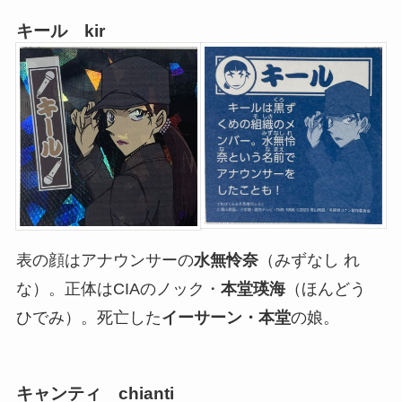
キール kir
表の顔はアナウンサーの
水無怜奈
（みずなし れ
な）。正体はCIAのノック・
本堂瑛海
（ほんどう
ひでみ）。死亡した
イーサーン・本堂
の娘。
キャンティ chianti