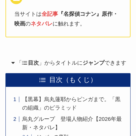
当サイトは
全記事
『名探偵コナン』原作・
映画
の
ネタバレ
に触れます。
「
目次
」からタイトルに
ジャンプ
できます
目次（もくじ）
【黒幕】烏丸蓮耶からピンガまで。「黒
の組織」のピラミッド
烏丸グループ 登場人物紹介【2026年最
新・ネタバレ】