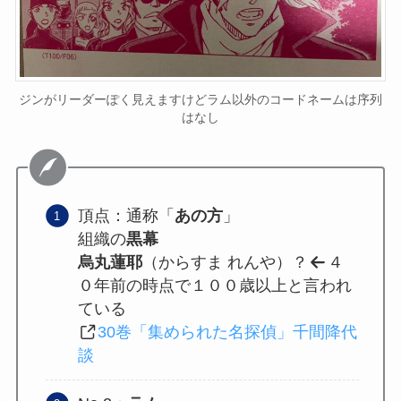
ジンがリーダーぽく見えますけどラム以外のコードネームは序列
はなし
頂点：通称「
あの方
」
組織の
黒幕
烏丸蓮耶
（からすま れんや）？
４
０年前の時点で１００歳以上と言われ
ている
30巻「集められた名探偵」千間降代
談