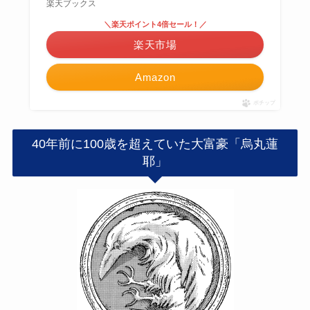
楽天ブックス
＼楽天ポイント4倍セール！／
楽天市場
Amazon
ポチップ
40年前に100歳を超えていた大富豪「烏丸蓮
耶」