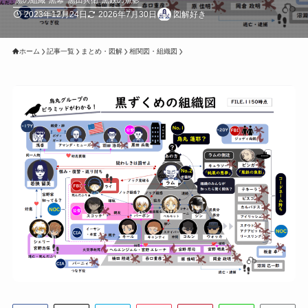
黒の組織
黒幕
黒田兵衛
黒鉄の魚影
2023年12月24日
2026年7月30日
図解好き
ホーム
記事一覧
まとめ・図解
相関図・組織図