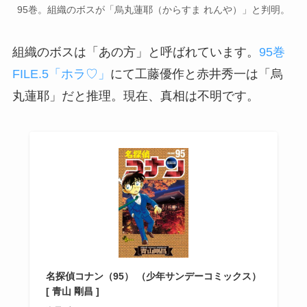
95巻。組織のボスが「烏丸蓮耶（からすま れんや）」と判明。
組織のボスは「あの方」と呼ばれています。
95巻
FILE.5「ホラ♡」
にて工藤優作と赤井秀一は「烏
丸蓮耶」だと推理。現在、真相は不明です。
名探偵コナン（95） （少年サンデーコミックス）
[ 青山 剛昌 ]