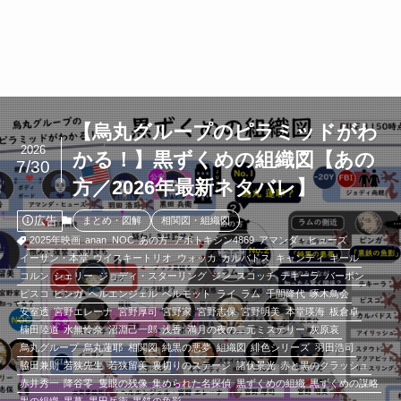
【烏丸グループのピラミッドがわ
2026
かる！】黒ずくめの組織図【あの
7/30
方／2026年最新ネタバレ】
広告
まとめ・図解
相関図・組織図
2025年映画
anan
NOC
あの方
アポトキシン4869
アマンダ・ヒューズ
イーサン・本堂
ウイスキートリオ
ウォッカ
カルバドス
キャンティ
キール
コルン
シェリー
ジョディ・スターリング
ジン
スコッチ
テキーラ
バーボン
ピスコ
ピンガ
ヘルエンジェル
ベルモット
ライ
ラム
千間降代
啄木鳥会
安室透
宮野エレーナ
宮野厚司
宮野家
宮野志保
宮野明美
本堂瑛海
板倉卓
楠田陸道
水無怜奈
沼淵己一郎
浅香
満月の夜の二元ミステリー
灰原哀
烏丸グループ
烏丸蓮耶
相関図
純黒の悪夢
組織図
緋色シリーズ
羽田浩司
脇田兼則
若狭先生
若狭留美
裏切りのステージ
諸伏景光
赤と黒のクラッシュ
赤井秀一
降谷零
隻眼の残像
集められた名探偵
黒ずくめの組織
黒ずくめの謀略