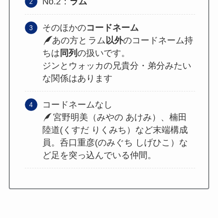
No.2：
ラム
そのほかの
コードネーム
あの方と
ラム
以外
のコードネーム持
ちは
同列
の扱いです。
ジンとウォッカの兄貴分・弟分みたい
な関係はあります
コードネームなし
宮野明美（みやの あけみ）、楠田
陸道(くすだ りくみち）など末端構成
員。呑口重彦(のみぐち しげひこ）な
ど足を突っ込んでいる仲間。