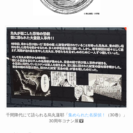
千間降代にて語られる烏丸蓮耶「
集められた名探偵！
（30巻）」
30周年コナン展