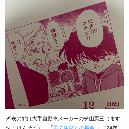
表の顔は大手自動車メーカーの桝山憲三（ます
やま けんぞう）。「
黒の組織との再会
」（24巻）