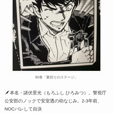
90巻「裏切りのステージ」
本名・諸伏景光（もろふし ひろみつ）。警視庁
公安部のノックで安室透の幼なじみ。2-3年前、
NOCバレして自決