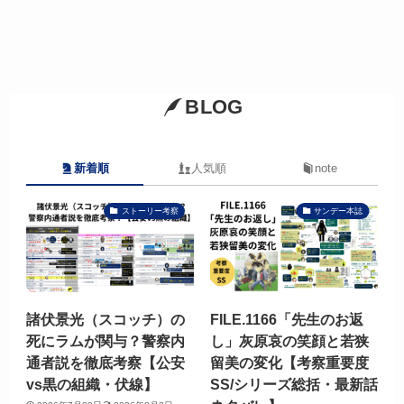
BLOG
新着順
人気順
note
ストーリー考察
サンデー本誌
諸伏景光（スコッチ）の
FILE.1166「先生のお返
死にラムが関与？警察内
し」灰原哀の笑顔と若狭
通者説を徹底考察【公安
留美の変化【考察重要度
vs黒の組織・伏線】
SS/シリーズ総括・最新話