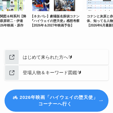
関図＆時系列【降
【ネタバレ】劇場版名探偵コナン
コナンと灰原と赤
萩原研二・伊達
『ハイウェイの堕天使』感想考察
体、知ってる人物
026年映画・原作
【2026年＆2027年映画予告】
【2026年6月最
はじめて来られた方へ🔰
登場人物＆キーワード図鑑🔰
2026年映画「ハイウェイの堕天使」
コーナーへ行く