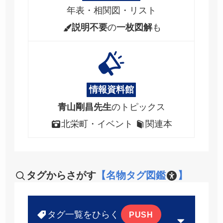
年表・相関図・リスト
説明不要
の
一枚図解
も
情報資料館
青山剛昌先生
のトピックス
北栄町・イベント
関連本
タグからさがす
【名物タグ図鑑
】
タグ一覧をひらく
PUSH