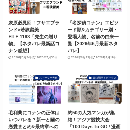
灰原必見回！フサエブラ
『名探偵コナン』エピソ
ンド×若狭留美
ード順&カテゴリー別・
FILE.1163「先生の贈り
登場人物、名前の由来一
物」【ネタバレ最新話コ
覧【2026年6月最新ネタ
ナン感想】
バレ】
2026年6月24日
2026年7月30日
2026年6月23日
2026年7月19日
ストーリー考察
青山剛昌トピックス
毛利蘭にコナンの正体は
約50の人気マンガが集
いつバレる？新一と蘭の
結！アジア競技大会
恋愛まとめ&最終章への
「100 Days To GO ! 漫画