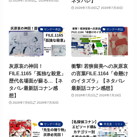
ネタバレ】
2026年7月30日
2026年8月3日
2026年7月19日
2026年7月30日
サンデー本誌
サンデー本誌
灰原哀の神回！
衝撃! 若狭留美への灰原哀
FILE.1165「孤独な殺意」
の言葉FILE.1164「命懸け
歴代名場面が蘇る…【ネ
のイタズラ」【ネタバレ
タバレ最新話コナン感
最新話コナン感想】
想】
2026年7月2日
2026年7月19日
2026年7月9日
2026年7月30日
サンデー本誌
早見表・リスト