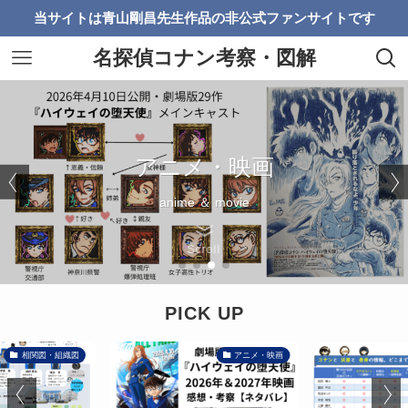
当サイトは青山剛昌先生作品の非公式ファンサイトです
名探偵コナン考察・図解
相関図・組織図・リスト
ストーリー考察・感想
アニメ・映画
情報資料館
anime ＆ movie
museum
zukai
story
Scroll
PICK UP
相関図・組織図
アニメ・映画