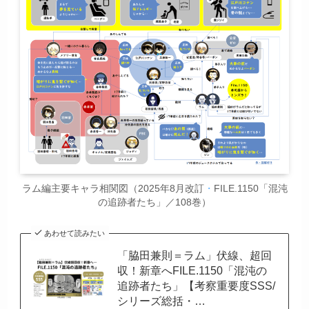
ラム編主要キャラ相関図（2025年8月改訂
・
FILE.1150「混沌
の追跡者たち」／108巻）
あわせて読みたい
「脇田兼則＝ラム」伏線、超回
収！新章へFILE.1150「混沌の
追跡者たち」【考察重要度SSS/
シリーズ総括・…