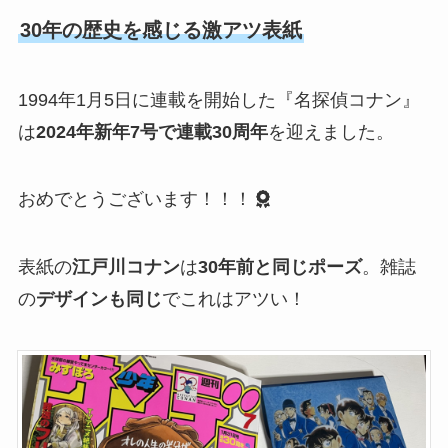
30年の歴史を感じる激アツ表紙
1994年1月5日に連載を開始した『名探偵コナン』
は
2024年新年7号で連載30周年
を迎えました。
おめでとうございます！！！
表紙の
江戸川コナン
は
30年前と同じポーズ
。雑誌
の
デザインも同じ
でこれはアツい！