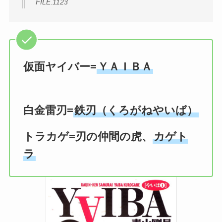
FILE.1123
仮面ヤイバー=
ＹＡＩＢＡ
白金雷刃=
鉄刃（くろがねやいば）
トラカゲ=刃の仲間の虎、
カゲト
ラ