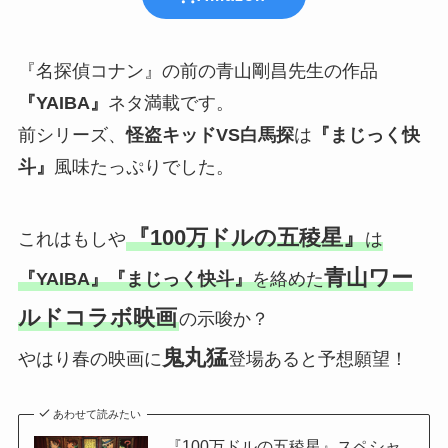
『名探偵コナン』の前の青山剛昌先生の作品
『YAIBA』
ネタ満載です。
前シリーズ、
怪盗キッドVS白馬探
は
『まじっく快
斗』
風味たっぷりでした。
『100万ドルの五稜星』
これはもしや
は
青山ワー
『YAIBA』『まじっく快斗』
を絡めた
ルドコラボ映画
の示唆か？
鬼丸猛
やはり春の映画に
登場あると予想願望！
あわせて読みたい
『100万ドルの五稜星』スペシャ