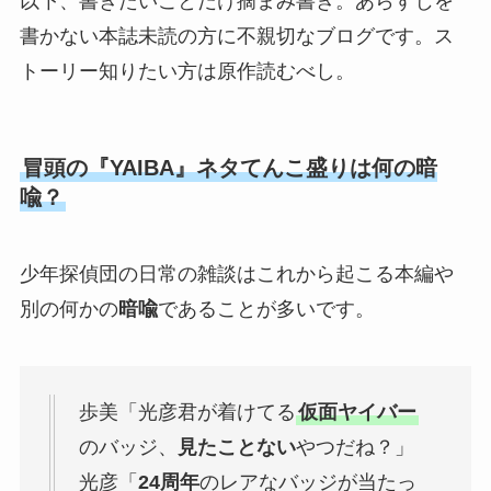
以下、書きたいことだけ摘まみ書き。あらすじを
書かない本誌未読の方に不親切なブログです。ス
トーリー知りたい方は原作読むべし。
冒頭の『YAIBA』ネタてんこ盛りは何の暗
喩？
少年探偵団の日常の雑談はこれから起こる本編や
別の何かの
暗喩
であることが多いです。
歩美「光彦君が着けてる
仮面ヤイバー
のバッジ、
見たことない
やつだね？」
光彦「
24周年
のレアなバッジが当たっ