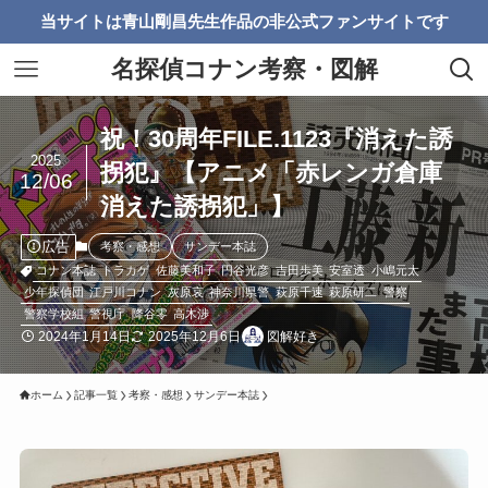
当サイトは青山剛昌先生作品の非公式ファンサイトです
名探偵コナン考察・図解
祝！30周年FILE.1123『消えた誘
2025
拐犯』【アニメ「赤レンガ倉庫
12/06
消えた誘拐犯」】
広告
考察・感想
サンデー本誌
コナン本誌
トラカゲ
佐藤美和子
円谷光彦
吉田歩美
安室透
小嶋元太
少年探偵団
江戸川コナン
灰原哀
神奈川県警
萩原千速
萩原研二
警察
警察学校組
警視庁
降谷零
高木渉
2024年1月14日
2025年12月6日
図解好き
ホーム
記事一覧
考察・感想
サンデー本誌