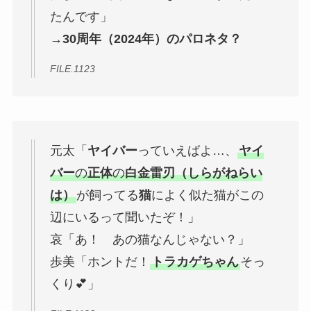
たんです」
→30周年（2024年）のパロネタ？
FILE.1123
元太「
ヤイバー
っていえばよ…、
ヤイ
バー
の
正体
の
白金雷刃（しらがねらい
は）
が飼ってる
猫
によく似た猫がこの
辺にいるって聞いたぞ！」
哀「あ！ あの猫なんじゃない？」
歩美「ホントだ！
トラカゲちゃん
そっ
くり💕」