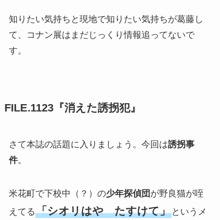
知りたい気持ちと現地で知りたい気持ちが葛藤し
て、コナン展はまだじっくり情報追ってないで
す。
FILE.1123『消えた誘拐犯』
さて本誌の話題に入りましょう。今回は
誘拐事
件
。
米花町で下校中（？）の
少年探偵団
が野良猫が咥
「シオリはや たすけて」
えてる
というメ