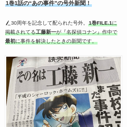
1巻1話の“あの事件”の号外新聞！
30周年を記念して配られた号外。
1巻FILE.1
に
掲載されてる
工藤新一
が『名探偵コナン』作中で
最初
に事件を解決したときの新聞です。