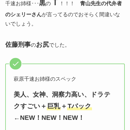
Ｔ
黒
千速お姉様･･･
の
！！！
青山先生の代弁者
のシェリーさん
が言ってるのでおそらく間違いな
いでしょう。
佐藤刑事
お尻
の
でした。
萩原千速お姉様のスペック
美人、女神、洞察力高い、ドラテ
クすごい＋
巨乳
＋
Tバック
←NEW！NEW！NEW！