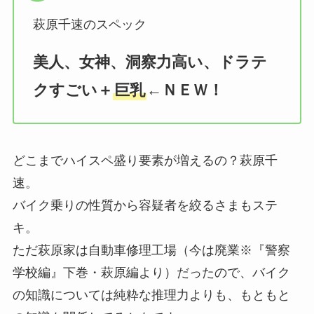
萩原千速のスペック
美人、女神、洞察力高い、ドラテ
クすごい＋
巨乳
←ＮＥＷ！
どこまでハイスペ盛り要素が増えるの？萩原千
速。
バイク乗りの性質から容疑者を絞るさまもステ
キ。
ただ萩原家は自動車修理工場（今は廃業※『警察
学校編』下巻・萩原編より）だったので、バイク
の知識については純粋な推理力よりも、もともと