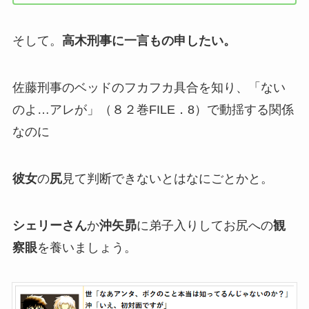
そして。
高木刑事に一言もの申したい。
佐藤刑事のベッドのフカフカ具合を知り、「ない
のよ…アレが」（８２巻FILE．8）で動揺する関係
なのに
彼女
の
尻
見て判断できないとはなにごとかと。
シェリーさん
か
沖矢昴
に弟子入りしてお尻への
観
察眼
を養いましょう。