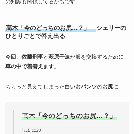
の知識も関係してるかもです。
高木
「今のどっちのお尻…？」
シェリーの
ひとりごとで答え出る
今回、
佐藤刑事
と
萩原千速
が服を交換するために
車の中で着替えます
。
ちらっと見えてしまった
白いおパンツ
の
お尻
に
高木
「今のどっちのお尻…？」
FILE.1123