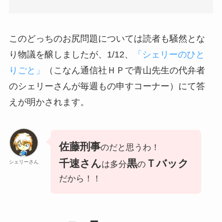
このどっちのお尻問題については読者も騒然とな
り物議を醸しましたが、1/12、
「シェリーのひと
りごと」
（こなん通信社ＨＰで青山先生の代弁者
のシェリーさんが毎週もの申すコーナー）にて答
えが明かされます。
佐藤刑事
のだと思うわ！
千速さん
黒
Ｔバック
シェリーさん
は多分
の
だから！！