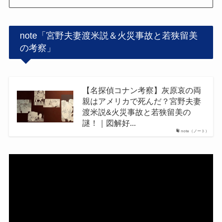
note「宮野夫妻渡米説＆火災事故と若狭留美
の考察」
【名探偵コナン考察】灰原哀の両
親はアメリカで死んだ？宮野夫妻
渡米説&火災事故と若狭留美の
謎！｜図解好...
note（ノート）