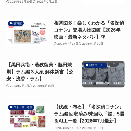
2024年12月30日
2025年9月19日
相関図多！楽しくわかる『名探偵
資料室
コナン』登場人物図鑑【2026年
映画・最新ネタバレ】🔰
2024年7月14日
2026年7月30日
【黒田兵衛・若狭留美・脇田兼
特設コーナー
則】ラム編３人衆 解体新書【公
安・浅香・ラム】
2024年7月2日
2026年6月19日
【伏線・布石】『名探偵コナン』
ストーリー考察
ラム編 回収済み/未回収「謎」5選
＆ALL一覧【2026年7月最新】
2024年5月12日
2026年7月30日