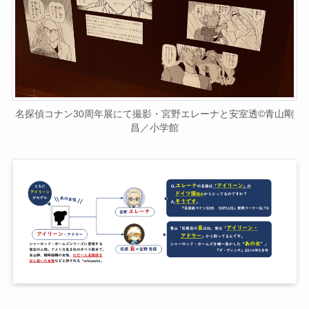
名探偵コナン30周年展にて撮影・宮野エレーナと安室透©青山剛
昌／小学館