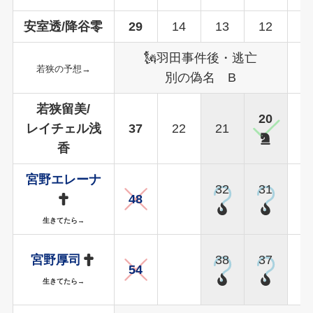
安室透/降谷零
29
14
13
12
1
🗽羽田事件後・逃亡
若狭の予想→
別の偽名 B
若狭留美/
20
レイチェル浅
37
22
21
1
香
宮野エレーナ
32
31
3
48
生きてたら→
宮野厚司
38
37
3
54
生きてたら→