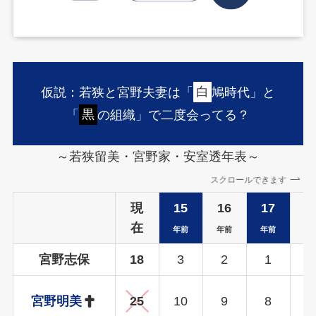
仮説：若狭と宮野夫妻は「
白
鳩時代」と
「
黒
の組織」で二度会ってる？
～若狭留美・宮野家・安室透年表～
スクロールできます
現
15
16
17
1
在
年前
年前
年前
年
宮野志保
18
3
2
1
0
宮野明美
25
10
9
8
7