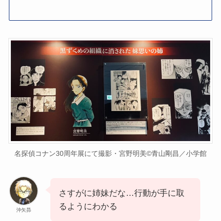
名探偵コナン30周年展にて撮影・宮野明美©青山剛昌／小学館
さすがに姉妹だな…行動が手に取
るようにわかる
沖矢昴