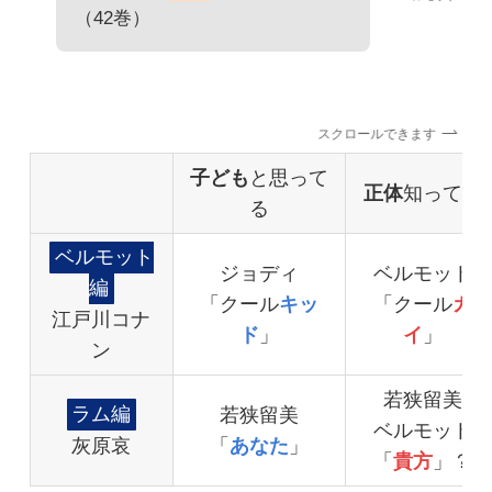
（42巻）
スクロールできます
子ども
と思って
正体
知ってる
る
ベルモット
ジョディ
ベルモット
編
「クール
キッ
「クール
ガ
江戸川コナ
ド
」
イ
」
ン
若狭留美
ラム編
若狭留美
ベルモット
灰原哀
「
あなた
」
「
貴方
」？