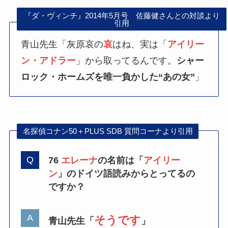
『ダ・ヴィンチ』2014年5月号 佐藤健さんとの対談より
引用
青山先生「灰原哀の
哀
はね、実は「
アイリー
ン・アドラー
」から取ってるんです。
シャー
ロック・ホームズを唯一負かした“あの女”
」
名探偵コナン50＋PLUS SDB 質問コーナより引用
76
エレーナ
の名前は「
アイリー
ン
」のドイツ語読みからとってるの
ですか？
そうです
青山先生「
」