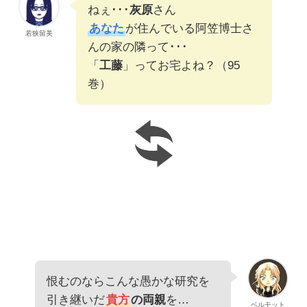
ねぇ･･･
灰原
さん
あなた
が住んでいる阿笠博士さ
若狭留美
んの家の隣って･･･
「
工藤
」ってお宅よね？（95
巻）
恨むのならこんな愚かな研究を
引き継いだ
貴方
の両親
を…
ベルモット