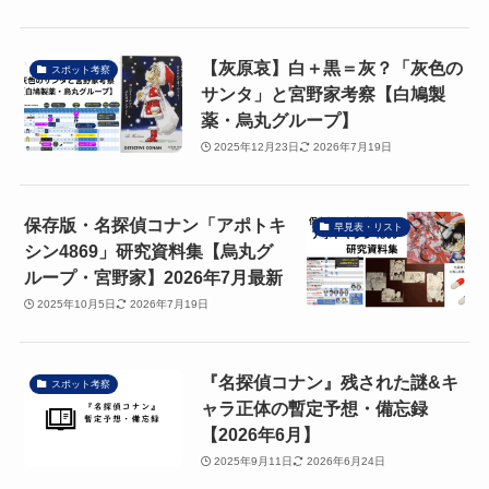
【灰原哀】白＋黒＝灰？「灰色の
スポット考察
サンタ」と宮野家考察【白鳩製
薬・烏丸グループ】
2025年12月23日
2026年7月19日
保存版・名探偵コナン「アポトキ
早見表・リスト
シン4869」研究資料集【烏丸グ
ループ・宮野家】2026年7月最新
2025年10月5日
2026年7月19日
『名探偵コナン』残された謎&キ
スポット考察
ャラ正体の暫定予想・備忘録
【2026年6月】
2025年9月11日
2026年6月24日