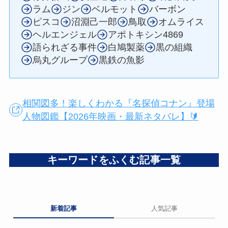
ラム
ジン
ベルモット
バーボン
ピスコ
沼淵己一郎
鳥取
オムライス
ヘルエンジェル
アポトキシン4869
語られざる事件
白鳩製薬
黒の組織
烏丸グループ
黒鉄の魚影
相関図多！楽しくわかる『名探偵コナン』登場
人物図鑑【2026年映画・最新ネタバレ】🔰
キーワードをふくむ記事一覧
新着記事
人気記事