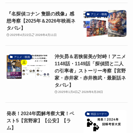
『名探偵コナン 隻眼の残像』感
アニメ・映画
想考察【2025年＆2026年映画ネ
タバレ】
2025年4月22日
2026年4月11日
沖矢昴＆若狭留美が対峙！アニメ
アニメ・映画
1148話・1149話「探偵団と二人
の引率者」ストーリー考察【宮野
家・赤井家・赤井務武・最新話ネ
タバレ】
2025年1月4日
2026年6月28日
発表！2024年図解考察大賞！ベ
特設コーナー
スト5【宮野家】【公安】【ラ
ム】