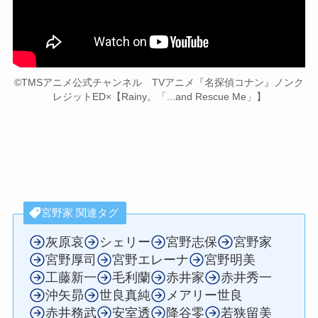
©TMSアニメ公式チャンネル TVアニメ『名探偵コナン』ノンク
レジットED×【Rainy。「...and Rescue Me」】
宮野家 関連タグ
灰原哀
シェリー
宮野志保
宮野家
宮野厚司
宮野エレーナ
宮野明美
工藤新一
毛利蘭
赤井家
赤井秀一
沖矢昴
世良真純
メアリー世良
赤井務武
安室透
降谷零
若狭留美