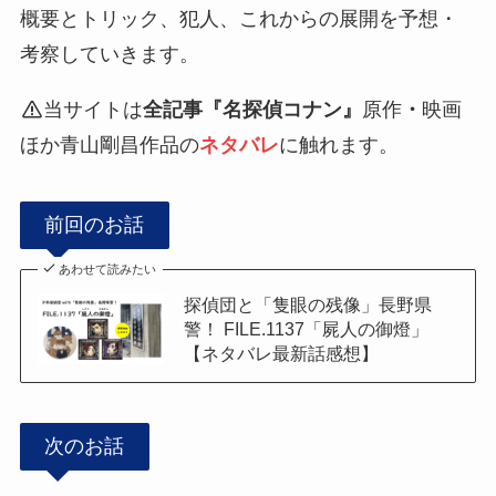
概要とトリック、犯人、これからの展開を予想・
考察していきます。
当サイトは
全記事『名探偵コナン』
原作
・
映画
ほか青山剛昌作品の
ネタバレ
に触れます。
前回のお話
あわせて読みたい
探偵団と「隻眼の残像」長野県
警！ FILE.1137「屍人の御燈」
【ネタバレ最新話感想】
次のお話