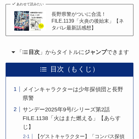
あわせて読みたい
長野県警がついに合流！
FILE.1139「火炎の後始末」【ネ
タバレ最新話感想】
「
目次
」からタイトルに
ジャンプ
できます
目次（もくじ）
メインキャラクターは少年探偵団と長野
県警
サンデー2025年9号/シリーズ第2話
FILE.1138「火はまた燃える」【あらす
じ】
【ゲストキャラクター】「コンパス探偵