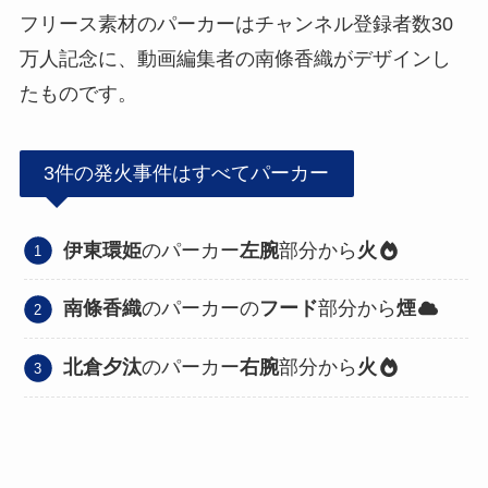
フリース素材のパーカーはチャンネル登録者数30
万人記念に、動画編集者の南條香織がデザインし
たものです。
3件の発火事件はすべてパーカー
伊東環姫
のパーカー
左腕
部分から
火
南條香織
のパーカーの
フード
部分から
煙
北倉夕汰
のパーカー
右腕
部分から
火