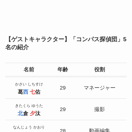
【ゲストキャラクター】「コンパス探偵団」5
名の紹介
名前
年齢
役割
かさい しちすけ
29
マネージャー
葛
西
七
佑
きたくら ゆうた
29
撮影
北
倉
夕
汰
なんじょう かおり
28
動画編集