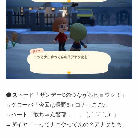
スペード「サンデーSのつながるヒョウシ！」
→クローバ「今回は長野3＋コナ＋こご♪」
→ハート「敢ちゃん警部．．．（,,⌒-⌒,,）」
→ダイヤ「ーってナニやってんの？アナタたち」