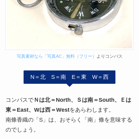
写真素材なら「写真AC」無料（フリー）
よりコンパス
N＝北 S＝南 E＝東 W＝西
コンパスで
Ｎは北＝North、Ｓは南＝South、Ｅは
東＝East、Wは西＝West
をあらわします。
南條香織の「S」は、おそらく「南」條を意味する
のでしょう。