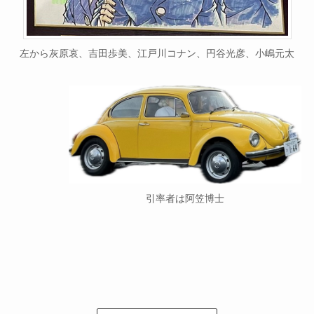
左から灰原哀、吉田歩美、江戸川コナン、円谷光彦、小嶋元太
引率者は阿笠博士