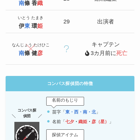
南
條 香
織
いとう たまき
29
出演者
伊
東
環
姫
キャプテン
なんじょう たけひこ
南
條 健
彦
3カ月前に
死亡
コンパス探偵団の特徴
名前のもじり
コンパス探
苗字「
東・西・南・北
」
偵団
名前「
七夕
・
織姫
・
彦（星）
」
探偵アイテム