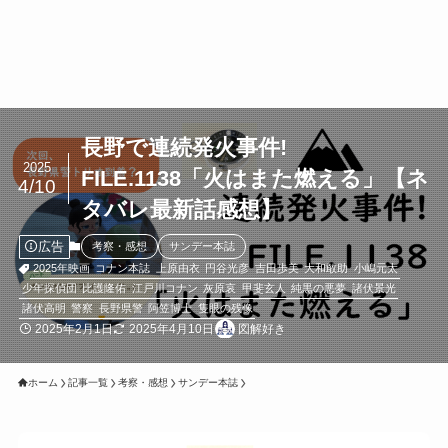
長野で連続発火事件!
2025
FILE.1138「火はまた燃える」【ネ
4/10
タバレ最新話感想】
広告
考察・感想
サンデー本誌
2025年映画
コナン本誌
上原由衣
円谷光彦
吉田歩美
大和敢助
小嶋元太
少年探偵団
比護隆佑
江戸川コナン
灰原哀
甲斐玄人
純黒の悪夢
諸伏景光
諸伏高明
警察
長野県警
阿笠博士
隻眼の残像
2025年2月1日
2025年4月10日
図解好き
ホーム
記事一覧
考察・感想
サンデー本誌