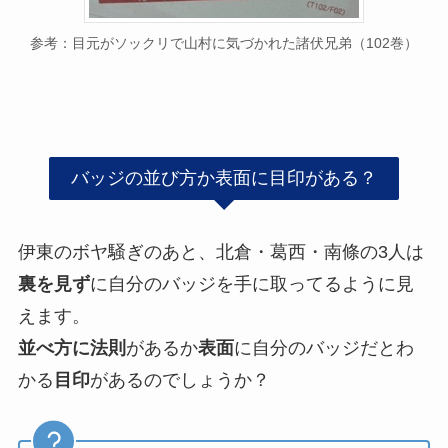
参考：目元がソックリで山村に気づかれた諸伏兄弟（102巻）
バッジの並び方か表面に目印がある？
伊東のボヤ騒ぎのあと、北倉・葛西・南條の3人は
裏を見ず
に自分のバッジを手に取ってるように見
えます。
並べ方に法則
があるか
表面
に自分のバッジだとわ
かる
目印
があるのでしょうか？